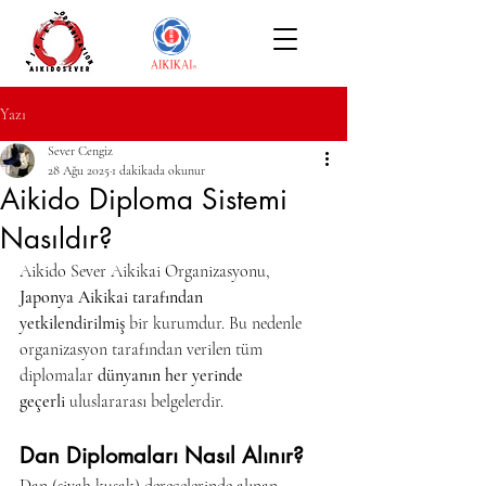
Yazı
Sever Cengiz
28 Ağu 2025
1 dakikada okunur
Aikido Diploma Sistemi
Nasıldır?
Aikido Sever Aikikai Organizasyonu, 
Japonya Aikikai tarafından 
yetkilendirilmiş
 bir kurumdur. Bu nedenle 
organizasyon tarafından verilen tüm 
diplomalar 
dünyanın her yerinde 
geçerli
 uluslararası belgelerdir.
Dan Diplomaları Nasıl Alınır?