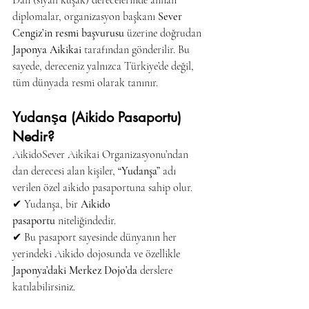
Dan (siyah kuşak) derecelerinde alınan 
diplomalar, organizasyon başkanı 
Sever 
Cengiz’in resmi başvurusu
 üzerine doğrudan 
Japonya Aikikai
 tarafından gönderilir. Bu 
sayede, dereceniz yalnızca Türkiye’de değil, 
tüm dünyada resmi olarak tanınır.
Yudanşa (Aikido Pasaportu) 
Nedir?
AikidoSever Aikikai Organizasyonu’ndan 
dan derecesi alan kişiler, 
“Yudanşa”
 adı 
verilen özel aikido pasaportuna sahip olur.
✔ Yudanşa, bir 
Aikido 
pasaportu
 niteliğindedir.
✔ Bu pasaport sayesinde dünyanın her 
yerindeki Aikido dojosunda ve özellikle 
Japonya’daki Merkez Dojo’da
 derslere 
katılabilirsiniz.