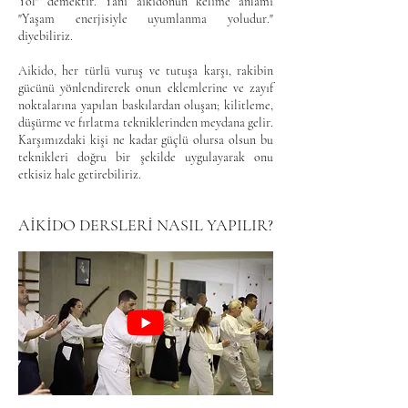
Yol" demektir. Yani aikidonun kelime anlamı
"Yaşam enerjisiyle uyumlanma yoludur."
diyebiliriz.
Aikido, her türlü vuruş ve tutuşa karşı, rakibin
gücünü yönlendirerek onun eklemlerine ve zayıf
noktalarına yapılan baskılardan oluşan; kilitleme,
düşürme ve fırlatma tekniklerinden meydana gelir.
Karşımızdaki kişi ne kadar güçlü olursa olsun bu
teknikleri doğru bir şekilde uygulayarak onu
etkisiz hale getirebiliriz.
AİKİDO DERSLERİ NASIL YAPILIR?